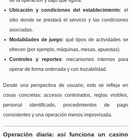
de la operación y bajo qué figura.
Ubicación y condiciones del establecimiento
: el
sitio donde se prestará el servicio y las condiciones
asociadas.
Modalidades de juego
: qué tipos de actividades se
ofrecen (por ejemplo, máquinas, mesas, apuestas).
Controles y reportes
: mecanismos internos para
operar de forma ordenada y con trazabilidad.
Desde una perspectiva de usuario, esto se refleja en
cosas concretas: accesos controlados, reglas visibles,
personal identificado, procedimientos de pago
consistentes y una operación menos improvisada.
Operación diaria: así funciona un casino