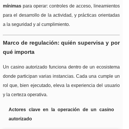
mínimas
para operar: controles de acceso, lineamientos
para el desarrollo de la actividad, y prácticas orientadas
a la seguridad y al cumplimiento.
Marco de regulación: quién supervisa y por
qué importa
Un casino autorizado funciona dentro de un ecosistema
donde participan varias instancias. Cada una cumple un
rol que, bien ejecutado, eleva la experiencia del usuario
y la certeza operativa.
Actores clave en la operación de un casino
autorizado