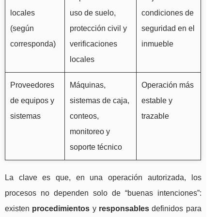
locales
uso de suelo,
condiciones de
(según
protección civil y
seguridad en el
corresponda)
verificaciones
inmueble
locales
Proveedores
Máquinas,
Operación más
de equipos y
sistemas de caja,
estable y
sistemas
conteos,
trazable
monitoreo y
soporte técnico
La clave es que, en una operación autorizada, los
procesos no dependen solo de “buenas intenciones”:
existen
procedimientos
y
responsables
definidos para