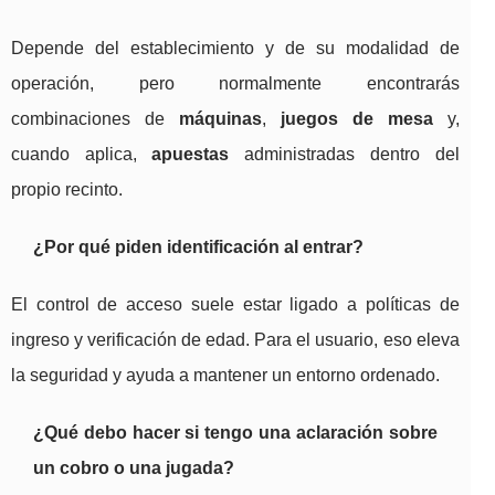
Depende del establecimiento y de su modalidad de
operación, pero normalmente encontrarás
combinaciones de
máquinas
,
juegos de mesa
y,
cuando aplica,
apuestas
administradas dentro del
propio recinto.
¿Por qué piden identificación al entrar?
El control de acceso suele estar ligado a políticas de
ingreso y verificación de edad. Para el usuario, eso eleva
la seguridad y ayuda a mantener un entorno ordenado.
¿Qué debo hacer si tengo una aclaración sobre
un cobro o una jugada?