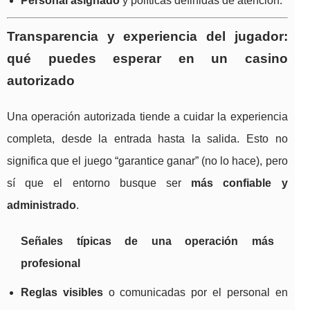
Personal asignado
y políticas definidas de atención.
Transparencia y experiencia del jugador:
qué puedes esperar en un casino
autorizado
Una operación autorizada tiende a cuidar la experiencia
completa, desde la entrada hasta la salida. Esto no
significa que el juego “garantice ganar” (no lo hace), pero
sí que el entorno busque ser
más confiable y
administrado
.
Señales típicas de una operación más
profesional
Reglas visibles
o comunicadas por el personal en