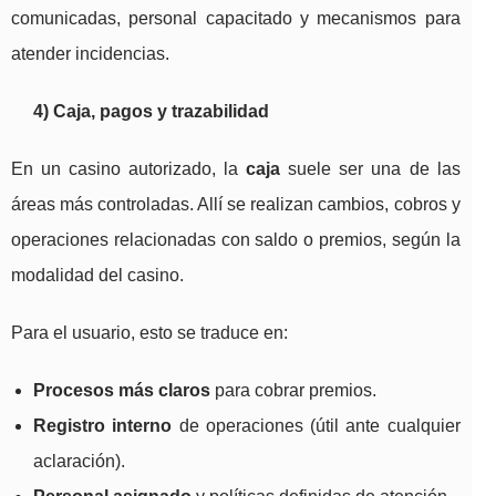
comunicadas, personal capacitado y mecanismos para
atender incidencias.
4) Caja, pagos y trazabilidad
En un casino autorizado, la
caja
suele ser una de las
áreas más controladas. Allí se realizan cambios, cobros y
operaciones relacionadas con saldo o premios, según la
modalidad del casino.
Para el usuario, esto se traduce en:
Procesos más claros
para cobrar premios.
Registro interno
de operaciones (útil ante cualquier
aclaración).