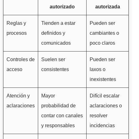
autorizado
autorizada
Reglas y
Tienden a estar
Pueden ser
procesos
definidos y
cambiantes o
comunicados
poco claros
Controles de
Suelen ser
Pueden ser
acceso
consistentes
laxos o
inexistentes
Atención y
Mayor
Difícil escalar
aclaraciones
probabilidad de
aclaraciones o
contar con canales
resolver
y responsables
incidencias