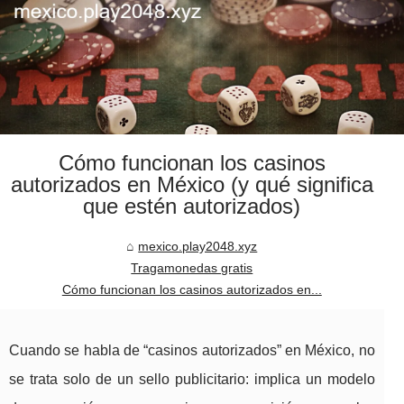
Cómo funcionan los casinos
autorizados en México (y qué significa
que estén autorizados)
mexico.play2048.xyz
Tragamonedas gratis
Cómo funcionan los casinos autorizados en...
Cuando se habla de “casinos autorizados” en México, no
se trata solo de un sello publicitario: implica un modelo