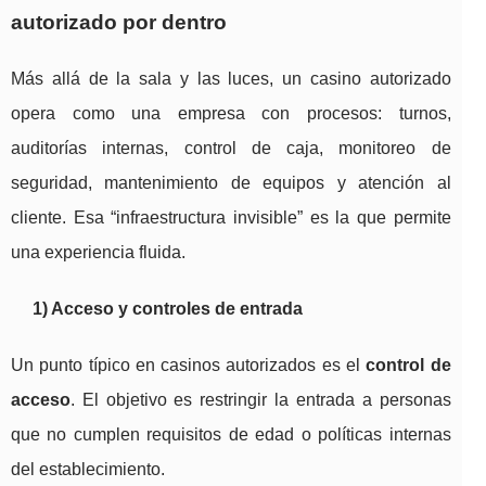
autorizado por dentro
Más allá de la sala y las luces, un casino autorizado
opera como una empresa con procesos: turnos,
auditorías internas, control de caja, monitoreo de
seguridad, mantenimiento de equipos y atención al
cliente. Esa “infraestructura invisible” es la que permite
una experiencia fluida.
1) Acceso y controles de entrada
Un punto típico en casinos autorizados es el
control de
acceso
. El objetivo es restringir la entrada a personas
que no cumplen requisitos de edad o políticas internas
del establecimiento.